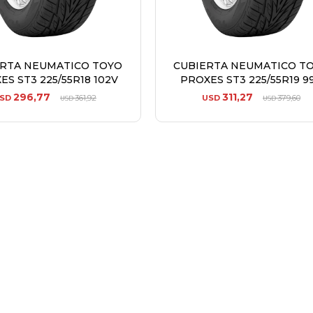
ERTA NEUMATICO TOYO
CUBIERTA NEUMATICO T
ES ST3 225/55R18 102V
PROXES ST3 225/55R19 9
296,77
311,27
SD
361,92
USD
379,60
USD
USD