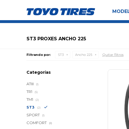
MODE
ST3 PROXES ANCHO 225
Quitar filtros
Filtrando por:
ST3
Ancho:
225
Categorías
ATIII
(1)
TR1
(5)
TM1
(2)
ST3
(2)
SPORT
(1)
COMFORT
(8)