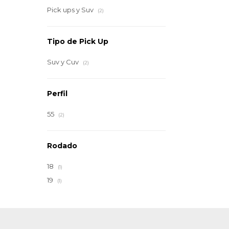
Pick ups y Suv
(2)
Tipo de Pick Up
Suv y Cuv
(2)
Perfil
55
(2)
Rodado
18
(1)
19
(1)