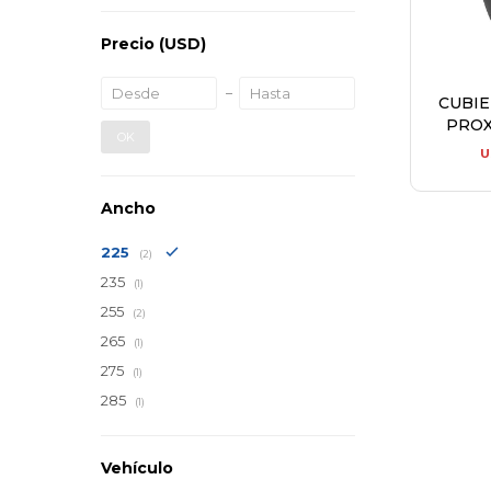
Precio
(USD)
CUBI
PROX
OK
U
Ancho
225
(2)
235
(1)
255
(2)
265
(1)
275
(1)
285
(1)
Vehículo