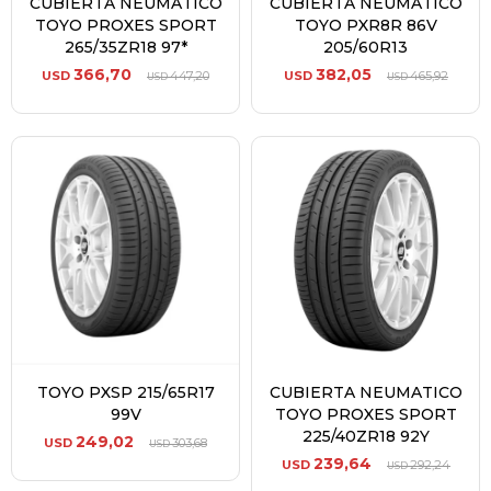
CUBIERTA NEUMATICO
CUBIERTA NEUMATICO
TOYO PROXES SPORT
TOYO PXR8R 86V
265/35ZR18 97*
205/60R13
366,70
382,05
USD
447,20
USD
465,92
USD
USD
TOYO PXSP 215/65R17
CUBIERTA NEUMATICO
99V
TOYO PROXES SPORT
225/40ZR18 92Y
249,02
USD
303,68
USD
239,64
USD
292,24
USD