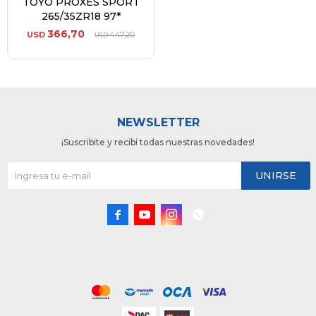
TOYO PROXES SPORT
265/35ZR18 97*
366,70
USD
447,20
USD
NEWSLETTER
¡Suscribite y recibí todas nuestras novedades!
UNIRSE



