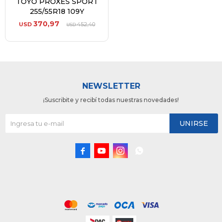
TOYO PROXES SPORT
255/55R18 109Y
370,97
USD
452,40
USD
NEWSLETTER
¡Suscribite y recibí todas nuestras novedades!
UNIRSE



