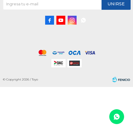
UNIRSE




© Copyright 2026 / Toyo
Fenicio