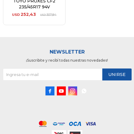
TOYO PROXES CF2
235/45R17 94V
252,43
USD
307,84
USD
NEWSLETTER
¡Suscribite y recibí todas nuestras novedades!
UNIRSE



