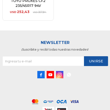
TOYO PROXES CF2
235/45R17 94V
252,43
USD
307,84
USD
NEWSLETTER
¡Suscribite y recibí todas nuestras novedades!
UNIRSE



