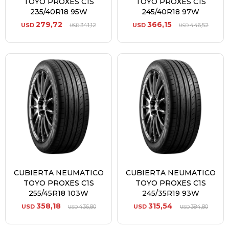
TOYO PROXES C1S
TOYO PROXES C1S
235/40R18 95W
245/40R18 97W
279,72
366,15
USD
341,12
USD
446,52
USD
USD
CUBIERTA NEUMATICO
CUBIERTA NEUMATICO
TOYO PROXES C1S
TOYO PROXES C1S
255/45R18 103W
245/35R19 93W
358,18
315,54
USD
436,80
USD
384,80
USD
USD