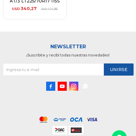
AT/3 LT225/70R17 115S
340,27
USD
414,96
USD
NEWSLETTER
¡Suscribite y recibí todas nuestras novedades!
UNIRSE



