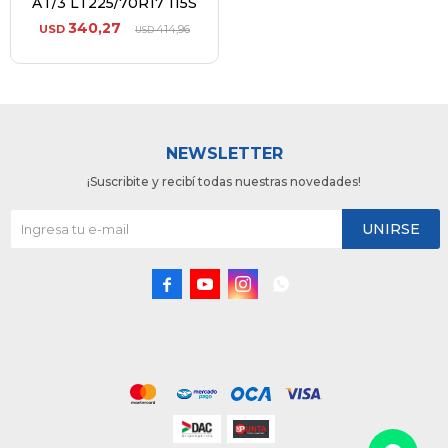
AT/3 LT225/70R17 115S
340,27
USD
414,96
USD
NEWSLETTER
¡Suscribite y recibí todas nuestras novedades!
UNIRSE



