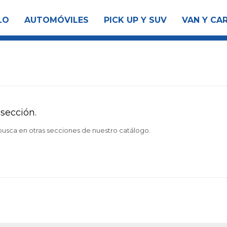
LO
AUTOMÓVILES
PICK UP Y SUV
VAN Y CA
sección.
 busca en otras secciones de nuestro catálogo.