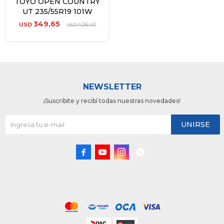
TOYO OPEN COUNTRY
UT 235/55R19 101W
349,65
USD
426,40
USD
NEWSLETTER
¡Suscribite y recibí todas nuestras novedades!
UNIRSE



