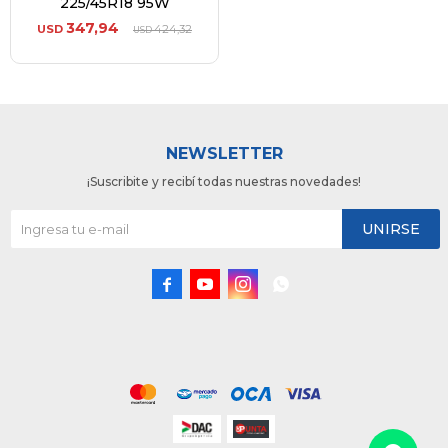
225/45R18 95W
347,94
USD
424,32
USD
NEWSLETTER
¡Suscribite y recibí todas nuestras novedades!
UNIRSE



