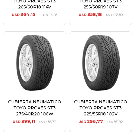
TOYO PROXES ST3
TOYO PROXES ST3
265/60R18 114V
255/50R19 107V
364,15
358,18
USD
444,08
USD
436,80
USD
USD
CUBIERTA NEUMATICO
CUBIERTA NEUMATICO
TOYO PROXES ST3
TOYO PROXES ST3
275/40R20 106W
225/55R18 102V
399,11
296,77
USD
486,72
USD
361,92
USD
USD