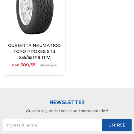
CUBIERTA NEUMATICO
TOYO PROXES ST3
255/55R19 111V
380,35
USD
463,84
USD
NEWSLETTER
¡Suscribite y recibí todas nuestras novedades!
UNIRSE