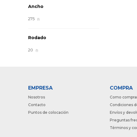
Ancho
275
(1)
Rodado
20
(1)
EMPRESA
COMPRA
Nosotros
Como compra
Contacto
Condiciones d
Puntos de colocación
Envíos y devo
Preguntas fre
Términos y co