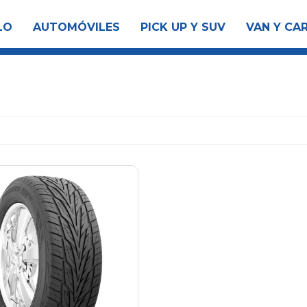
LO
AUTOMÓVILES
PICK UP Y SUV
VAN Y CA