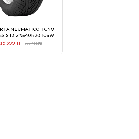
ERTA NEUMATICO TOYO
S ST3 275/40R20 106W
399,11
USD
486,72
USD