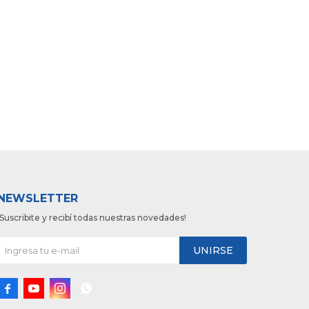
NEWSLETTER
¡Suscribite y recibí todas nuestras novedades!
UNIRSE



