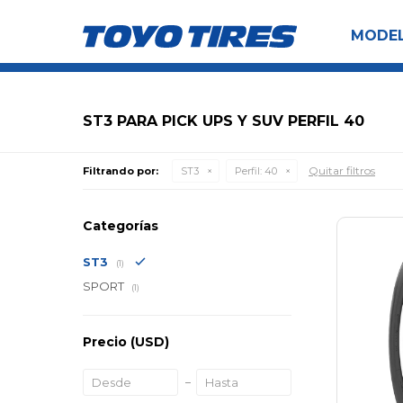
MODE
ST3 PARA PICK UPS Y SUV PERFIL 40
Quitar filtros
Filtrando por:
ST3
Perfil:
40
Categorías
ST3
(1)
SPORT
(1)
Precio
(USD)