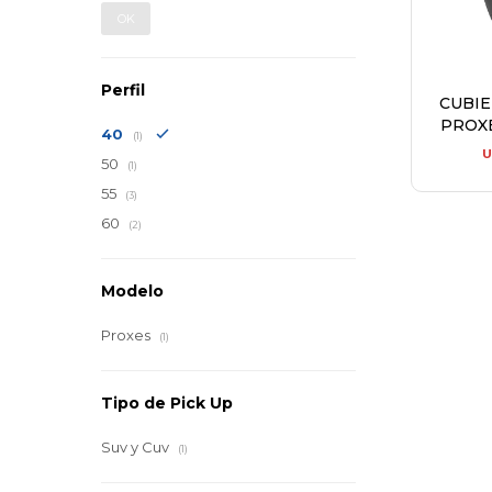
OK
Perfil
CUBI
PROXE
40
(1)
50
(1)
55
(3)
60
(2)
Modelo
Proxes
(1)
Tipo de Pick Up
Suv y Cuv
(1)