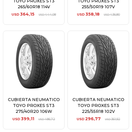
TOYO PROXES ST3
TOYO PROXES ST3
265/60R18 114V
255/50R19 107V
364,15
358,18
USD
444,08
USD
436,80
USD
USD
CUBIERTA NEUMATICO
CUBIERTA NEUMATICO
TOYO PROXES ST3
TOYO PROXES ST3
275/40R20 106W
225/55R18 102V
399,11
296,77
USD
486,72
USD
361,92
USD
USD