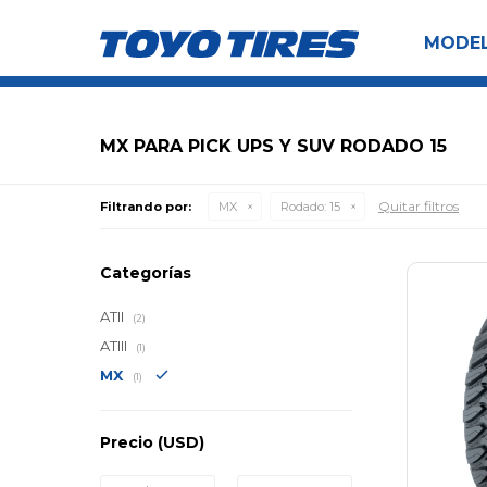
MODE
MX PARA PICK UPS Y SUV RODADO 15
Quitar filtros
Filtrando por:
MX
Rodado:
15
Categorías
ATII
(2)
ATIII
(1)
MX
(1)
Precio
(USD)