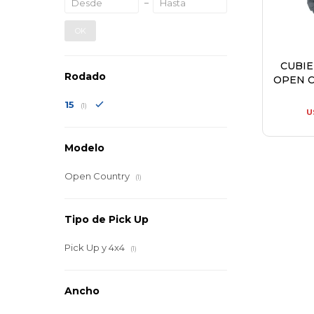
OK
CUBI
Rodado
OPEN C
15
(1)
U
Modelo
Open Country
(1)
Tipo de Pick Up
Pick Up y 4x4
(1)
Ancho