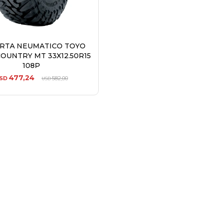
ERTA NEUMATICO TOYO
OUNTRY MT 33X12.50R15
108P
477,24
SD
582,00
USD