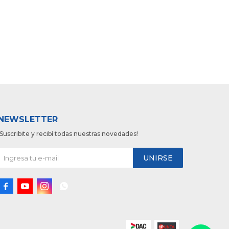
NEWSLETTER
¡Suscribite y recibí todas nuestras novedades!
UNIRSE



