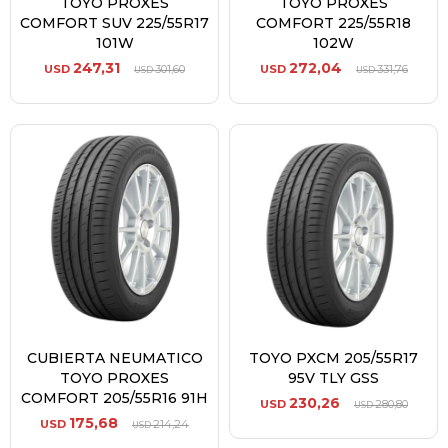
TOYO PROXES
TOYO PROXES
COMFORT SUV 225/55R17
COMFORT 225/55R18
101W
102W
247,31
272,04
USD
301,60
USD
331,76
USD
USD
CUBIERTA NEUMATICO
TOYO PXCM 205/55R17
TOYO PROXES
95V TLY GSS
COMFORT 205/55R16 91H
230,26
USD
280,80
USD
175,68
USD
214,24
USD