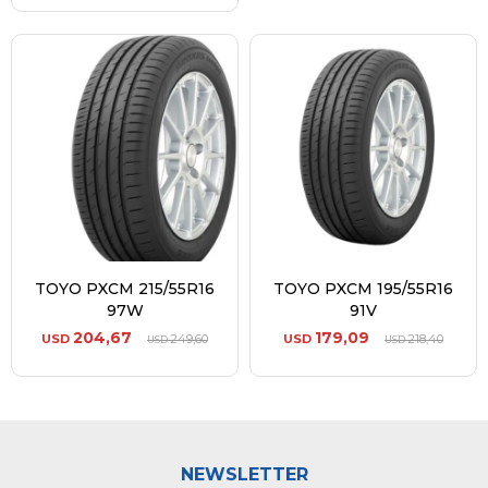
TOYO PXCM 215/55R16
TOYO PXCM 195/55R16
97W
91V
204,67
179,09
USD
249,60
USD
218,40
USD
USD
NEWSLETTER