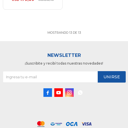
MOSTRANDO
13
DE
13
NEWSLETTER
¡Suscribite y recibí todas nuestras novedades!
UNIRSE



