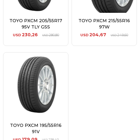
TOYO PXCM 205/55R17
TOYO PXCM 215/55R16
95V TLY GSS
97W
230,26
204,67
USD
280,80
USD
249,60
USD
USD
TOYO PXCM 195/55R16
91V
179,09
USD
218,40
USD