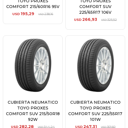
TOYO PROXES
TOYO PROXES
COMFORT 215/60R16 95V
COMFORT SUV
225/65R17 106V
195,29
USD
238,16
USD
266,93
USD
325,52
USD
CUBIERTA NEUMATICO
CUBIERTA NEUMATICO
TOYO PROXES
TOYO PROXES
COMFORT SUV 215/50R18
COMFORT SUV 225/55R17
92W
101W
282,28
247,31
USD
344,24
USD
301,60
USD
USD