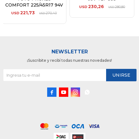
COMFORT 225/45R17 94V
230,26
USD
280,80
USD
221,73
USD
270,40
USD
NEWSLETTER
¡Suscribite y recibí todas nuestras novedades!
UNIRSE



