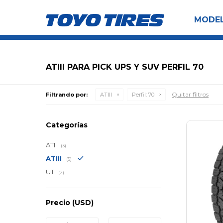
MODE
ATIII PARA PICK UPS Y SUV PERFIL 70
Quitar filtros
Filtrando por:
ATIII
Perfil:
70
Categorías
ATII
(3)
ATIII
(5)
UT
(2)
Precio
(USD)