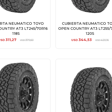
ERTA NEUMATICO TOYO
CUBIERTA NEUMATICO T
OUNTRY AT3 LT245/70R16
OPEN COUNTRY AT3 LT255/
118S
120S
311,27
344,53
USD
379,60
USD
420,16
USD
USD