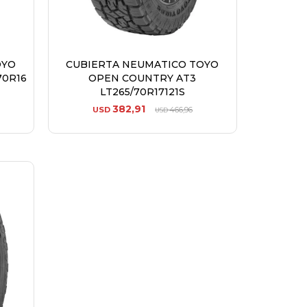
OYO
CUBIERTA NEUMATICO TOYO
70R16
OPEN COUNTRY AT3
LT265/70R17121S
382,91
USD
466,96
USD