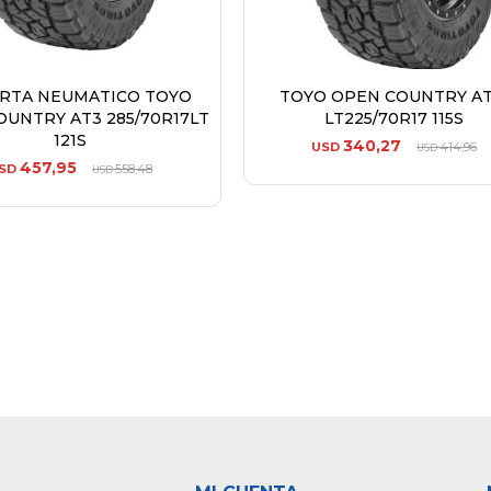
ERTA NEUMATICO TOYO
TOYO OPEN COUNTRY AT
OUNTRY AT3 285/70R17LT
LT225/70R17 115S
121S
340,27
USD
414,96
USD
457,95
SD
558,48
USD