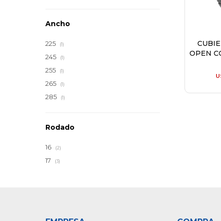
Ancho
CUBI
225
(1)
OPEN C
245
(1)
255
(1)
U
265
(1)
285
(1)
Rodado
16
(2)
17
(3)