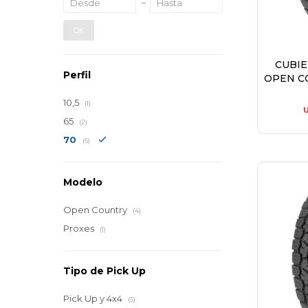
OK
CUBI
Perfil
OPEN C
10,5
(1)
65
(2)
70
(5)
Modelo
Open Country
(4)
Proxes
(1)
Tipo de Pick Up
Pick Up y 4x4
(5)