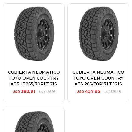
CUBIERTA NEUMATICO
CUBIERTA NEUMATICO
TOYO OPEN COUNTRY
TOYO OPEN COUNTRY
AT3 LT265/70R17121S
AT3 285/70R17LT 121S
382,91
457,95
USD
466,96
USD
558,48
USD
USD