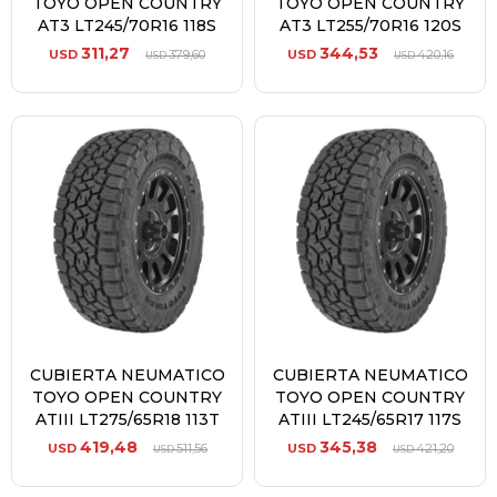
TOYO OPEN COUNTRY
TOYO OPEN COUNTRY
AT3 LT245/70R16 118S
AT3 LT255/70R16 120S
311,27
344,53
USD
379,60
USD
420,16
USD
USD
CUBIERTA NEUMATICO
CUBIERTA NEUMATICO
TOYO OPEN COUNTRY
TOYO OPEN COUNTRY
ATIII LT275/65R18 113T
ATIII LT245/65R17 117S
419,48
345,38
USD
511,56
USD
421,20
USD
USD