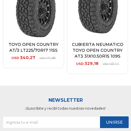
TOYO OPEN COUNTRY
CUBIERTA NEUMATICO
AT/3 LT225/70R17 115S
TOYO OPEN COUNTRY
AT3 31X10.50R15 109S
340,27
USD
414,96
USD
329,18
USD
401,44
USD
NEWSLETTER
¡Suscribite y recibí todas nuestras novedades!
UNIRSE