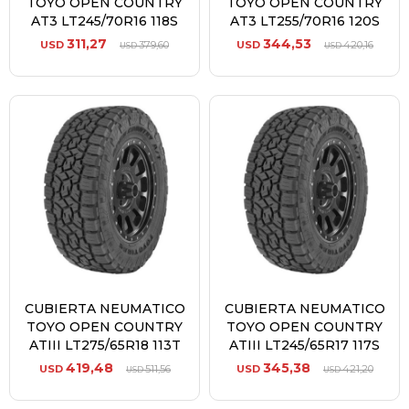
TOYO OPEN COUNTRY
TOYO OPEN COUNTRY
AT3 LT245/70R16 118S
AT3 LT255/70R16 120S
311,27
344,53
USD
379,60
USD
420,16
USD
USD
CUBIERTA NEUMATICO
CUBIERTA NEUMATICO
TOYO OPEN COUNTRY
TOYO OPEN COUNTRY
ATIII LT275/65R18 113T
ATIII LT245/65R17 117S
419,48
345,38
USD
511,56
USD
421,20
USD
USD