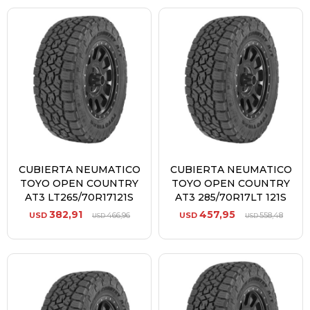
CUBIERTA NEUMATICO
CUBIERTA NEUMATICO
TOYO OPEN COUNTRY
TOYO OPEN COUNTRY
AT3 LT265/70R17121S
AT3 285/70R17LT 121S
382,91
457,95
USD
466,96
USD
558,48
USD
USD