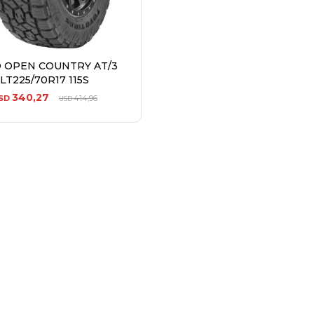
 OPEN COUNTRY AT/3
LT225/70R17 115S
340,27
SD
414,96
USD