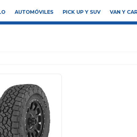
LO
AUTOMÓVILES
PICK UP Y SUV
VAN Y CA