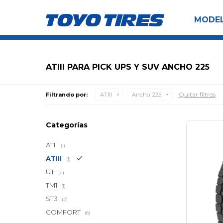
MODE
ATIII PARA PICK UPS Y SUV ANCHO 225
Quitar filtros
Filtrando por:
ATIII
Ancho:
225
Categorías
ATII
(1)
ATIII
(1)
UT
(2)
TM1
(1)
ST3
(2)
COMFORT
(6)