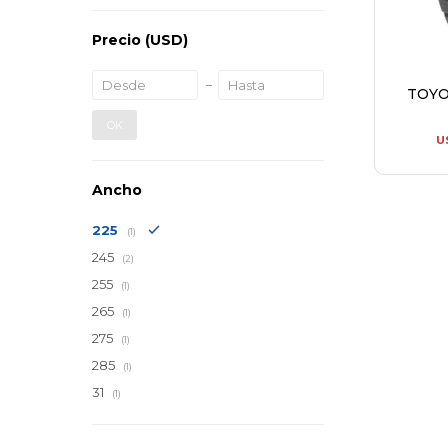
Precio
(USD)
TOYO
OK
U
Ancho
225
(1)
245
(2)
255
(1)
265
(1)
275
(1)
285
(1)
31
(1)