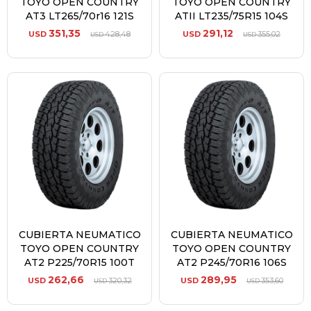
TOYO OPEN COUNTRY
TOYO OPEN COUNTRY
AT3 LT265/70r16 121S
ATII LT235/75R15 104S
351,35
291,12
USD
428,48
USD
355,02
USD
USD
CUBIERTA NEUMATICO
CUBIERTA NEUMATICO
TOYO OPEN COUNTRY
TOYO OPEN COUNTRY
AT2 P225/70R15 100T
AT2 P245/70R16 106S
262,66
289,95
USD
320,32
USD
353,60
USD
USD