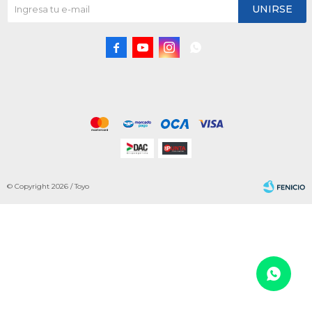
UNIRSE




© Copyright 2026 / Toyo
Fenicio