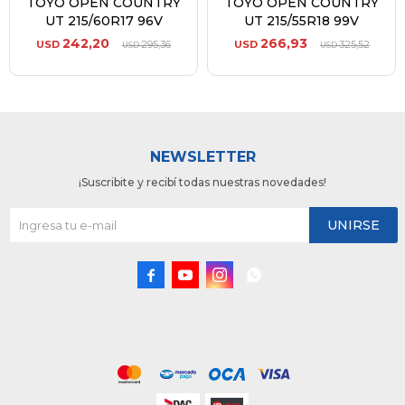
TOYO OPEN COUNTRY
TOYO OPEN COUNTRY
UT 215/60R17 96V
UT 215/55R18 99V
242,20
266,93
USD
295,36
USD
325,52
USD
USD
NEWSLETTER
¡Suscribite y recibí todas nuestras novedades!
UNIRSE



