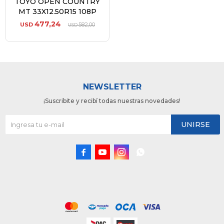
TOYO OPEN COUNTRY
MT 33X12.50R15 108P
477,24
USD
582,00
USD
NEWSLETTER
¡Suscribite y recibí todas nuestras novedades!
UNIRSE



