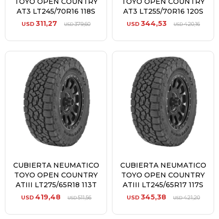
TOYO OPEN COUNTRY
TOYO OPEN COUNTRY
AT3 LT245/70R16 118S
AT3 LT255/70R16 120S
311,27
344,53
USD
379,60
USD
420,16
USD
USD
CUBIERTA NEUMATICO
CUBIERTA NEUMATICO
TOYO OPEN COUNTRY
TOYO OPEN COUNTRY
ATIII LT275/65R18 113T
ATIII LT245/65R17 117S
419,48
345,38
USD
511,56
USD
421,20
USD
USD