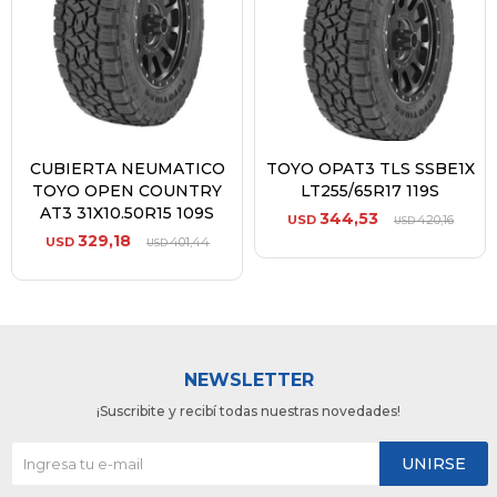
CUBIERTA NEUMATICO
TOYO OPAT3 TLS SSBE1X
TOYO OPEN COUNTRY
LT255/65R17 119S
AT3 31X10.50R15 109S
344,53
USD
420,16
USD
329,18
USD
401,44
USD
NEWSLETTER
¡Suscribite y recibí todas nuestras novedades!
UNIRSE