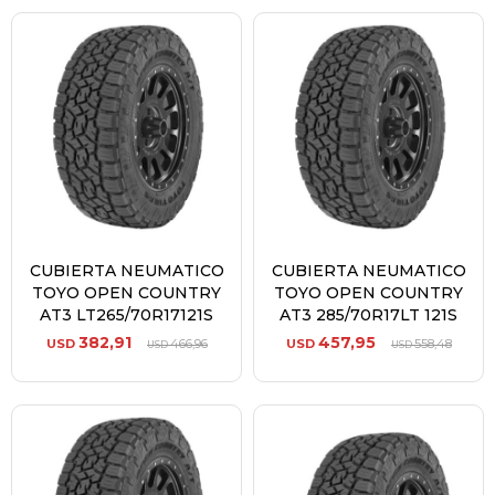
CUBIERTA NEUMATICO
CUBIERTA NEUMATICO
TOYO OPEN COUNTRY
TOYO OPEN COUNTRY
AT3 LT265/70R17121S
AT3 285/70R17LT 121S
382,91
457,95
USD
466,96
USD
558,48
USD
USD