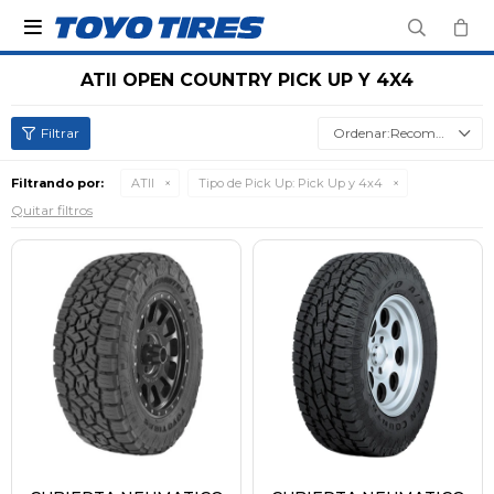

ATII OPEN COUNTRY PICK UP Y 4X4
Recomendados
Filtrando por:
ATII
Tipo de Pick Up:
Pick Up y 4x4
Quitar filtros