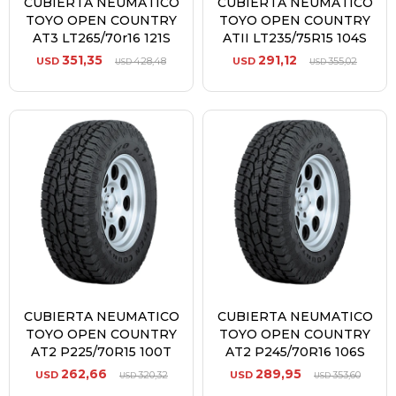
CUBIERTA NEUMATICO
CUBIERTA NEUMATICO
TOYO OPEN COUNTRY
TOYO OPEN COUNTRY
AT3 LT265/70r16 121S
ATII LT235/75R15 104S
351,35
291,12
USD
428,48
USD
355,02
USD
USD
CUBIERTA NEUMATICO
CUBIERTA NEUMATICO
TOYO OPEN COUNTRY
TOYO OPEN COUNTRY
AT2 P225/70R15 100T
AT2 P245/70R16 106S
262,66
289,95
USD
320,32
USD
353,60
USD
USD