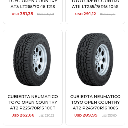
TOYO OPEN COUNTRY
TOYO OPEN COUNTRY
AT3 LT265/70r16 121S
ATII LT235/75R15 104S
351,35
291,12
USD
428,48
USD
355,02
USD
USD
CUBIERTA NEUMATICO
CUBIERTA NEUMATICO
TOYO OPEN COUNTRY
TOYO OPEN COUNTRY
AT2 P225/70R15 100T
AT2 P245/70R16 106S
262,66
289,95
USD
320,32
USD
353,60
USD
USD