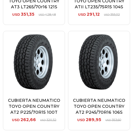
TOYO OPEN COUNTRY
TOYO OPEN COUNTRY
AT3 LT265/70r16 121S
ATII LT235/75R15 104S
351,35
291,12
USD
428,48
USD
355,02
USD
USD
CUBIERTA NEUMATICO
CUBIERTA NEUMATICO
TOYO OPEN COUNTRY
TOYO OPEN COUNTRY
AT2 P225/70R15 100T
AT2 P245/70R16 106S
262,66
289,95
USD
320,32
USD
353,60
USD
USD