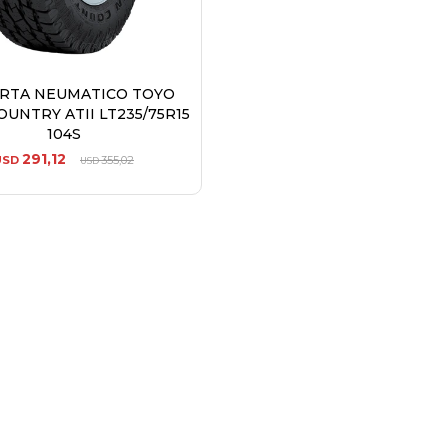
ERTA NEUMATICO TOYO
UNTRY ATII LT235/75R15
104S
291,12
USD
355,02
USD