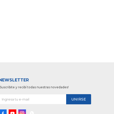
NEWSLETTER
¡Suscribite y recibí todas nuestras novedades!
UNIRSE



