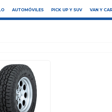
LO
AUTOMÓVILES
PICK UP Y SUV
VAN Y CA