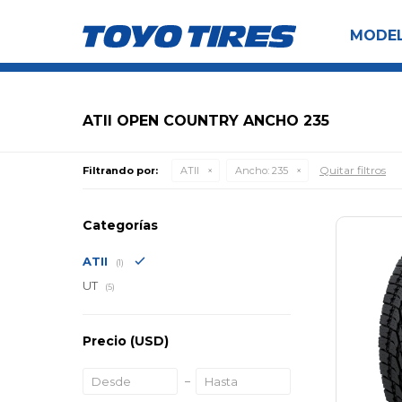
MODE
ATII OPEN COUNTRY ANCHO 235
Quitar filtros
Filtrando por:
ATII
Ancho:
235
Categorías
ATII
(1)
UT
(5)
Precio
(USD)