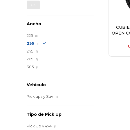
OK
Ancho
CUBI
OPEN CO
225
(1)
235
(1)
245
(1)
265
(1)
305
(1)
Vehículo
Pick ups y Suv
(1)
Tipo de Pick Up
Pick Up y 4x4
(1)