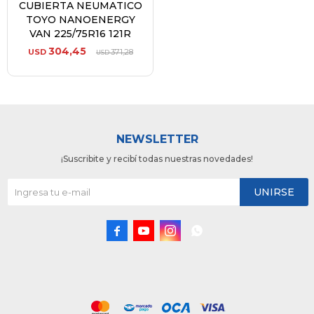
CUBIERTA NEUMATICO
TOYO NANOENERGY
VAN 225/75R16 121R
304,45
USD
371,28
USD
NEWSLETTER
¡Suscribite y recibí todas nuestras novedades!
UNIRSE



