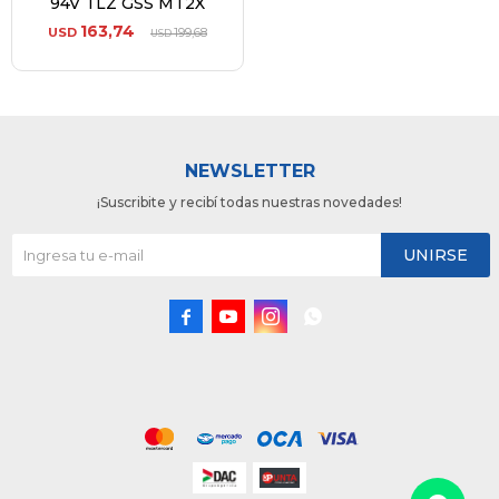
94V TLZ GSS MT2X
163,74
USD
199,68
USD
NEWSLETTER
¡Suscribite y recibí todas nuestras novedades!
UNIRSE



