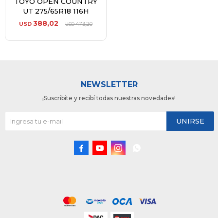
TOYO OPEN COUNTRY
UT 275/65R18 116H
388,02
USD
473,20
USD
NEWSLETTER
¡Suscribite y recibí todas nuestras novedades!
UNIRSE



