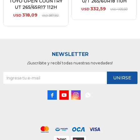
TOYO OPEN COUNTRY
U/T 265/60R18 110H
UT 265/65R17 112H
332,59
USD
405,60
USD
318,09
USD
387,92
USD
NEWSLETTER
¡Suscribite y recibí todas nuestras novedades!
UNIRSE



