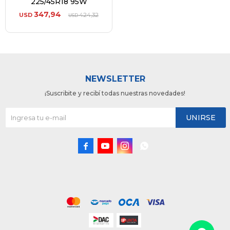
225/45R18 95W
347,94
USD
424,32
USD
NEWSLETTER
¡Suscribite y recibí todas nuestras novedades!
UNIRSE



