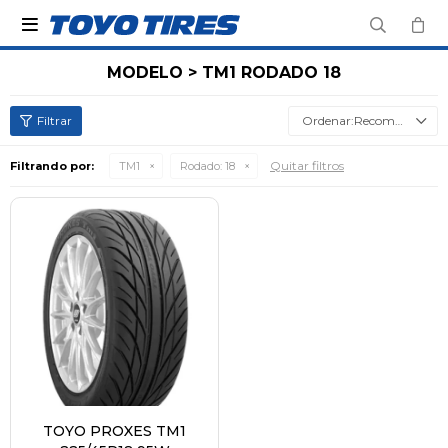

MODELO > TM1 RODADO 18
Recomendados
Quitar filtros
Filtrando por:
TM1
Rodado:
18
TOYO PROXES TM1