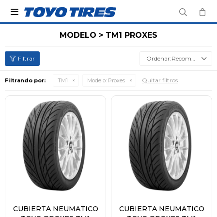

MODELO > TM1 PROXES
Recomendados
Quitar filtros
Filtrando por:
TM1
Modelo:
Proxes
CUBIERTA NEUMATICO
CUBIERTA NEUMATICO