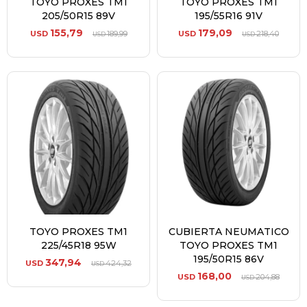
TOYO PROXES TM1
TOYO PROXES TM1
205/50R15 89V
195/55R16 91V
155,79
179,09
USD
189,99
USD
218,40
USD
USD
TOYO PROXES TM1
CUBIERTA NEUMATICO
225/45R18 95W
TOYO PROXES TM1
195/50R15 86V
347,94
USD
424,32
USD
168,00
USD
204,88
USD