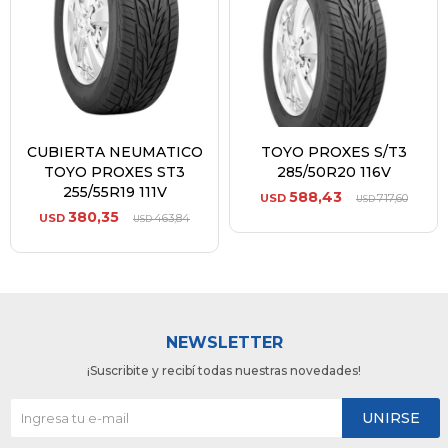
CUBIERTA NEUMATICO
TOYO PROXES S/T3
TOYO PROXES ST3
285/50R20 116V
255/55R19 111V
588,43
USD
717,60
USD
380,35
USD
463,84
USD
NEWSLETTER
¡Suscribite y recibí todas nuestras novedades!
UNIRSE