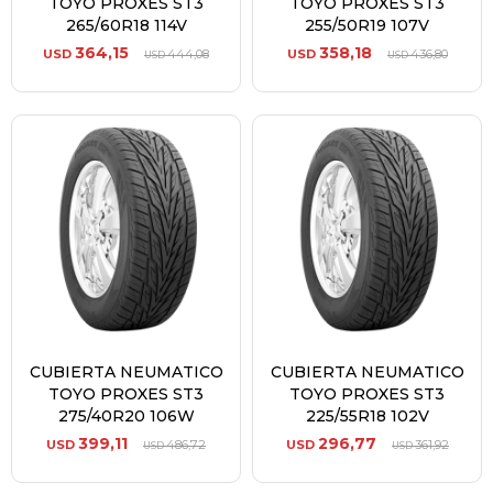
TOYO PROXES ST3
TOYO PROXES ST3
265/60R18 114V
255/50R19 107V
364,15
358,18
USD
444,08
USD
436,80
USD
USD
CUBIERTA NEUMATICO
CUBIERTA NEUMATICO
TOYO PROXES ST3
TOYO PROXES ST3
275/40R20 106W
225/55R18 102V
399,11
296,77
USD
486,72
USD
361,92
USD
USD