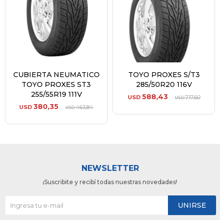
CUBIERTA NEUMATICO
TOYO PROXES S/T3
TOYO PROXES ST3
285/50R20 116V
255/55R19 111V
588,43
USD
717,60
USD
380,35
USD
463,84
USD
NEWSLETTER
¡Suscribite y recibí todas nuestras novedades!
UNIRSE