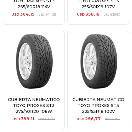
TOYO PROXES ST3
TOYO PROXES ST3
265/60R18 114V
255/50R19 107V
364,15
358,18
USD
444,08
USD
436,80
USD
USD
CUBIERTA NEUMATICO
CUBIERTA NEUMATICO
TOYO PROXES ST3
TOYO PROXES ST3
275/40R20 106W
225/55R18 102V
399,11
296,77
USD
486,72
USD
361,92
USD
USD