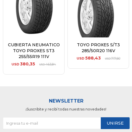
CUBIERTA NEUMATICO
TOYO PROXES S/T3
TOYO PROXES ST3
285/50R20 116V
255/55R19 111V
588,43
USD
717,60
USD
380,35
USD
463,84
USD
NEWSLETTER
¡Suscribite y recibí todas nuestras novedades!
UNIRSE