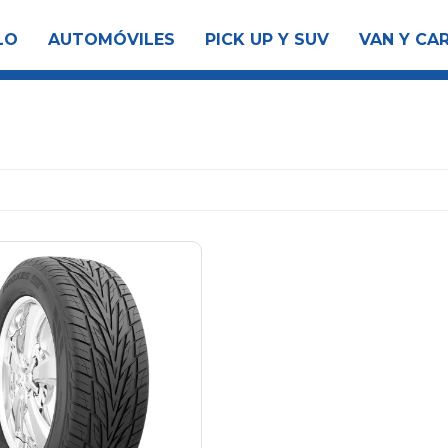
LO
AUTOMÓVILES
PICK UP Y SUV
VAN Y CA