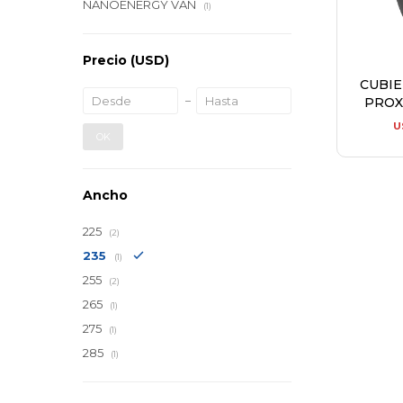
NANOENERGY VAN
(1)
Precio
(USD)
CUBI
PROX
U
OK
Ancho
225
(2)
235
(1)
255
(2)
265
(1)
275
(1)
285
(1)