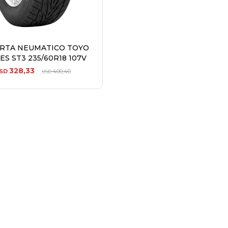
ERTA NEUMATICO TOYO
ES ST3 235/60R18 107V
328,33
SD
400,40
USD