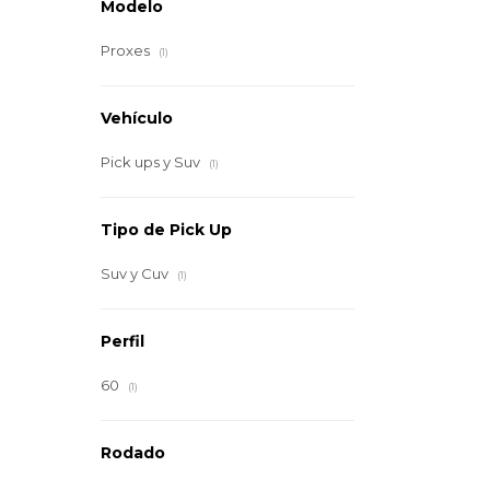
Modelo
Proxes
(1)
Vehículo
Pick ups y Suv
(1)
Tipo de Pick Up
Suv y Cuv
(1)
Perfil
60
(1)
Rodado