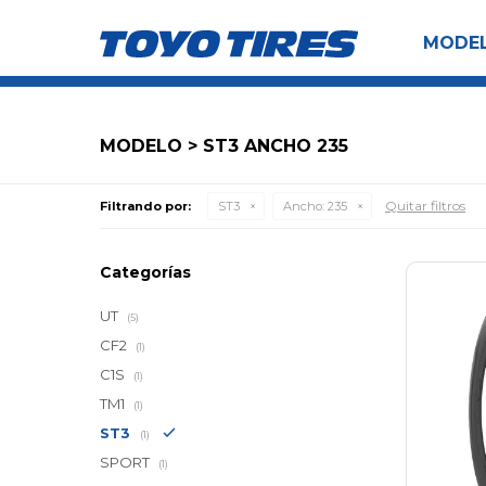
MODE
MODELO > ST3 ANCHO 235
Quitar filtros
Filtrando por:
ST3
Ancho:
235
Categorías
UT
(5)
CF2
(1)
C1S
(1)
TM1
(1)
ST3
(1)
SPORT
(1)