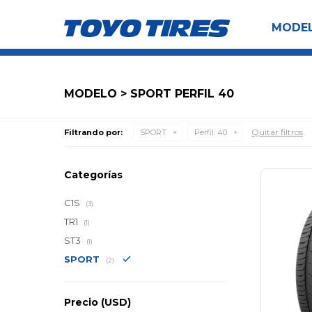
MODE
MODELO > SPORT PERFIL 40
Quitar filtros
Filtrando por:
SPORT
Perfil:
40
Categorías
C1S
(3)
TR1
(1)
ST3
(1)
SPORT
(2)
Precio
(USD)