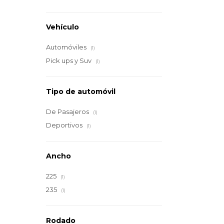
Vehículo
Automóviles
(1)
Pick ups y Suv
(1)
Tipo de automóvil
De Pasajeros
(1)
Deportivos
(1)
Ancho
225
(1)
235
(1)
Rodado