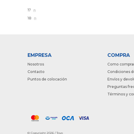
17
(1)
18
(1)
EMPRESA
COMPRA
Nosotros
Como compra
Contacto
Condiciones d
Puntos de colocación
Envíos y devo
Preguntas fre
Términos y co
© Copyright 2026 / Toyo