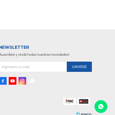
NEWSLETTER
¡Suscribite y recibí todas nuestras novedades!
UNIRSE



