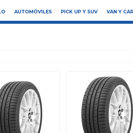
LO
AUTOMÓVILES
PICK UP Y SUV
VAN Y CA