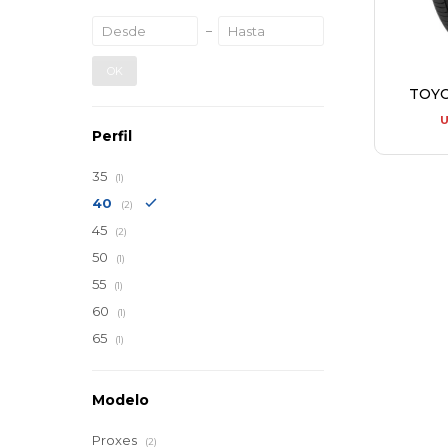
OK
TOYO
Perfil
35
(1)
40
(2)
45
(2)
50
(1)
55
(1)
60
(1)
65
(1)
Modelo
Proxes
(2)