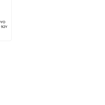
OYO
 92Y