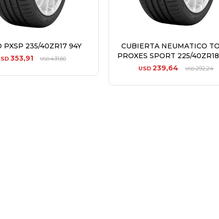
 PXSP 235/40ZR17 94Y
CUBIERTA NEUMATICO T
PROXES SPORT 225/40ZR18
353,91
USD
431,60
USD
239,64
USD
292,24
USD