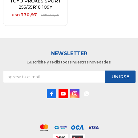
TOYO PROXES SPORT
255/55R18 109Y
370,97
USD
452,40
USD
NEWSLETTER
¡Suscribite y recibí todas nuestras novedades!
UNIRSE



