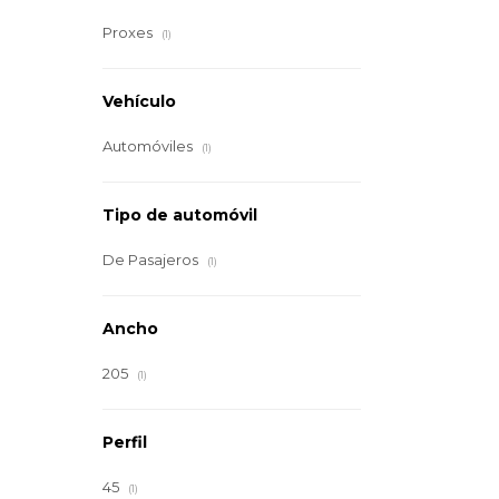
Proxes
(1)
Vehículo
Automóviles
(1)
Tipo de automóvil
De Pasajeros
(1)
Ancho
205
(1)
Perfil
45
(1)