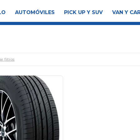
LO
AUTOMÓVILES
PICK UP Y SUV
VAN Y CA
r filtros