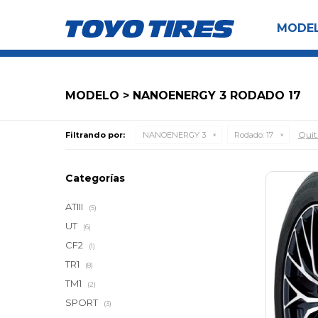
MODE
MODELO > NANOENERGY 3 RODADO 17
Quita
Filtrando por:
NANOENERGY 3
Rodado:
17
Categorías
ATIII
(5)
UT
(6)
CF2
(1)
TR1
(8)
TM1
(2)
SPORT
(3)