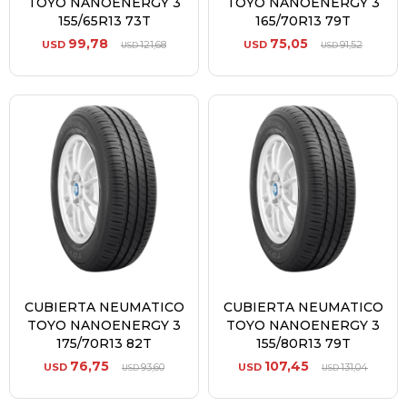
TOYO NANOENERGY 3
TOYO NANOENERGY 3
155/65R13 73T
165/70R13 79T
99,78
75,05
USD
121,68
USD
91,52
USD
USD
CUBIERTA NEUMATICO
CUBIERTA NEUMATICO
TOYO NANOENERGY 3
TOYO NANOENERGY 3
175/70R13 82T
155/80R13 79T
76,75
107,45
USD
93,60
USD
131,04
USD
USD