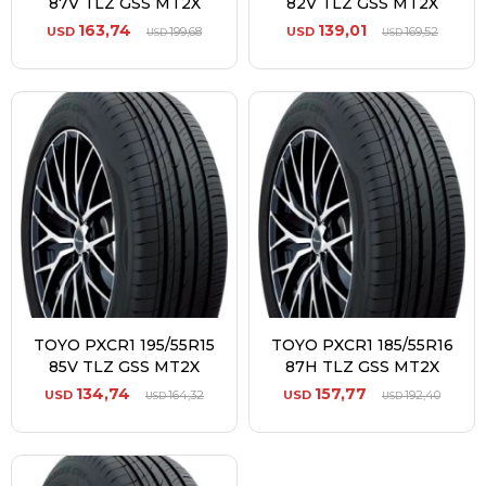
87V TLZ GSS MT2X
82V TLZ GSS MT2X
163,74
139,01
USD
199,68
USD
169,52
USD
USD
TOYO PXCR1 195/55R15
TOYO PXCR1 185/55R16
85V TLZ GSS MT2X
87H TLZ GSS MT2X
134,74
157,77
USD
164,32
USD
192,40
USD
USD