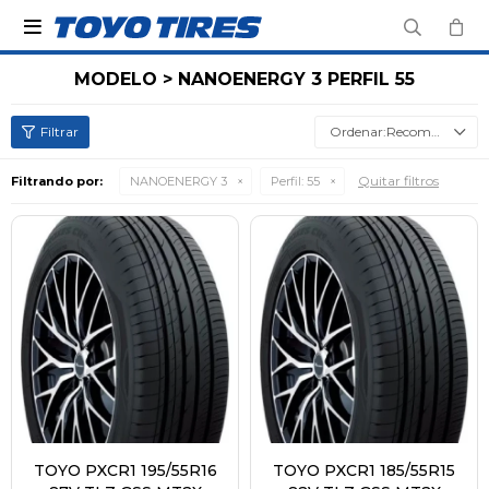

MODELO > NANOENERGY 3 PERFIL 55
Recomendados
Quitar filtros
Filtrando por:
NANOENERGY 3
Perfil:
55
TOYO PXCR1 195/55R16
TOYO PXCR1 185/55R15