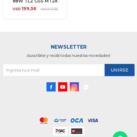
88W TLZ GSS MT2X
199,56
USD
243,36
USD
NEWSLETTER
¡Suscribite y recibí todas nuestras novedades!
UNIRSE



