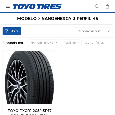

MODELO > NANOENERGY 3 PERFIL 45
Recomendados
Quitar filtros
Filtrando por:
NANOENERGY 3
Perfil:
45
TOYO PXCR1 205/45R17