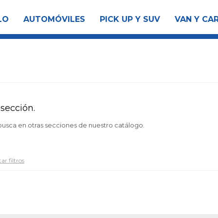
LO
AUTOMÓVILES
PICK UP Y SUV
VAN Y CA
sección.
 busca en otras secciones de nuestro catálogo.
ar filtros