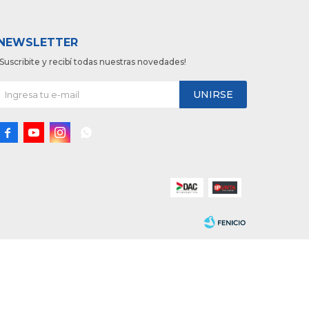
NEWSLETTER
¡Suscribite y recibí todas nuestras novedades!
UNIRSE



